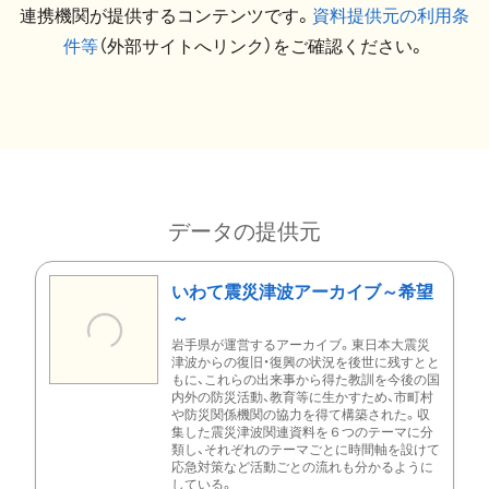
連携機関が提供するコンテンツです。
資料提供元の利用条
件等
（外部サイトへリンク）をご確認ください。
データの提供元
いわて震災津波アーカイブ～希望
～
岩手県が運営するアーカイブ。東日本大震災
津波からの復旧・復興の状況を後世に残すとと
もに、これらの出来事から得た教訓を今後の国
内外の防災活動、教育等に生かすため、市町村
や防災関係機関の協力を得て構築された。収
集した震災津波関連資料を６つのテーマに分
類し、それぞれのテーマごとに時間軸を設けて
応急対策など活動ごとの流れも分かるように
している。