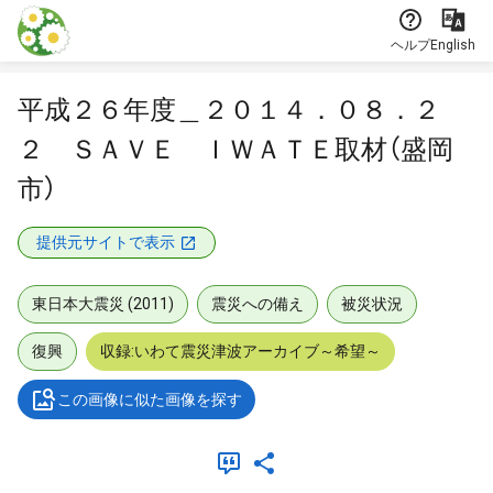
本文に飛ぶ
ヘルプ
English
平成２６年度＿２０１４．０８．２
２ ＳＡＶＥ ＩＷＡＴＥ取材（盛岡
市）
提供元サイトで表示
東日本大震災 (2011)
震災への備え
被災状況
復興
収録:いわて震災津波アーカイブ～希望～
この画像に似た画像を探す