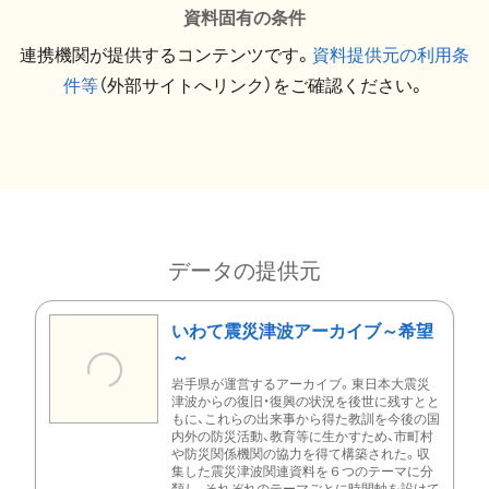
資料固有の条件
連携機関が提供するコンテンツです。
資料提供元の利用条
件等
（外部サイトへリンク）をご確認ください。
データの提供元
いわて震災津波アーカイブ～希望
～
岩手県が運営するアーカイブ。東日本大震災
津波からの復旧・復興の状況を後世に残すとと
もに、これらの出来事から得た教訓を今後の国
内外の防災活動、教育等に生かすため、市町村
や防災関係機関の協力を得て構築された。収
集した震災津波関連資料を６つのテーマに分