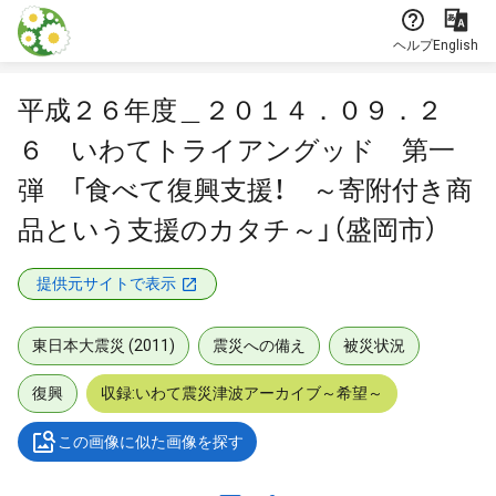
本文に飛ぶ
ヘルプ
English
平成２６年度＿２０１４．０９．２
６ いわてトライアングッド 第一
弾 「食べて復興支援！ ～寄附付き商
品という支援のカタチ～」（盛岡市）
提供元サイトで表示
東日本大震災 (2011)
震災への備え
被災状況
復興
収録:いわて震災津波アーカイブ～希望～
この画像に似た画像を探す