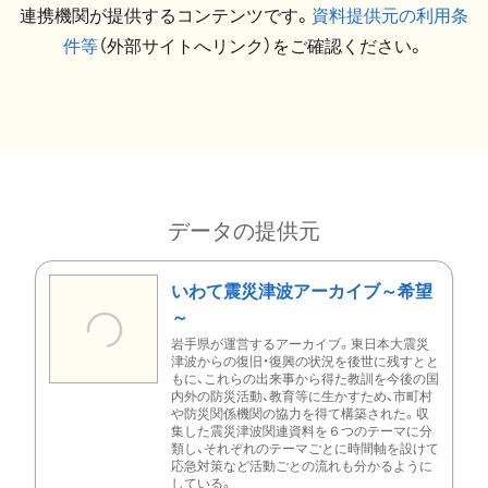
連携機関が提供するコンテンツです。
資料提供元の利用条
件等
（外部サイトへリンク）をご確認ください。
データの提供元
いわて震災津波アーカイブ～希望
～
岩手県が運営するアーカイブ。東日本大震災
津波からの復旧・復興の状況を後世に残すとと
もに、これらの出来事から得た教訓を今後の国
内外の防災活動、教育等に生かすため、市町村
や防災関係機関の協力を得て構築された。収
集した震災津波関連資料を６つのテーマに分
類し、それぞれのテーマごとに時間軸を設けて
応急対策など活動ごとの流れも分かるように
している。