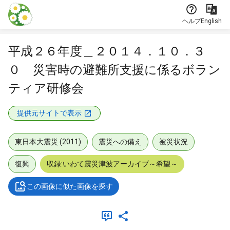
本文に飛ぶ
ヘルプ
English
平成２６年度＿２０１４．１０．３
０ 災害時の避難所支援に係るボラン
ティア研修会
提供元サイトで表示
東日本大震災 (2011)
震災への備え
被災状況
復興
収録:いわて震災津波アーカイブ～希望～
この画像に似た画像を探す