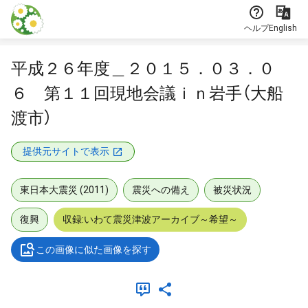
本文に飛ぶ
ヘルプ
English
平成２６年度＿２０１５．０３．０
６ 第１１回現地会議ｉｎ岩手（大船
渡市）
提供元サイトで表示
東日本大震災 (2011)
震災への備え
被災状況
復興
収録:いわて震災津波アーカイブ～希望～
この画像に似た画像を探す