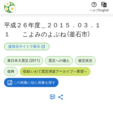
本文に飛ぶ
ヘルプ
English
平成２６年度＿２０１５．０３．１
１ こよみのよぶね（釜石市）
提供元サイトで表示
東日本大震災 (2011)
震災への備え
被災状況
復興
収録:いわて震災津波アーカイブ～希望～
この画像に似た画像を探す