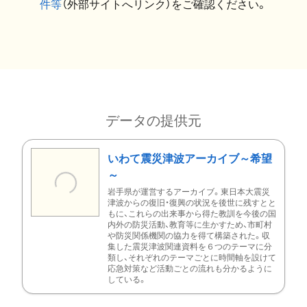
件等
（外部サイトへリンク）をご確認ください。
データの提供元
いわて震災津波アーカイブ～希望
～
岩手県が運営するアーカイブ。東日本大震災
津波からの復旧・復興の状況を後世に残すとと
もに、これらの出来事から得た教訓を今後の国
内外の防災活動、教育等に生かすため、市町村
や防災関係機関の協力を得て構築された。収
集した震災津波関連資料を６つのテーマに分
類し、それぞれのテーマごとに時間軸を設けて
応急対策など活動ごとの流れも分かるように
している。