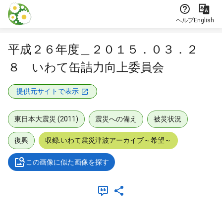
本文に飛ぶ
ヘルプ
English
平成２６年度＿２０１５．０３．２
８ いわて缶詰力向上委員会
提供元サイトで表示
東日本大震災 (2011)
震災への備え
被災状況
復興
収録:いわて震災津波アーカイブ～希望～
この画像に似た画像を探す