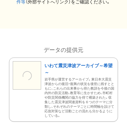
件等
（外部サイトへリンク）をご確認ください。
データの提供元
いわて震災津波アーカイブ～希望
～
岩手県が運営するアーカイブ。東日本大震災
津波からの復旧・復興の状況を後世に残すとと
もに、これらの出来事から得た教訓を今後の国
内外の防災活動、教育等に生かすため、市町村
や防災関係機関の協力を得て構築された。収
集した震災津波関連資料を６つのテーマに分
類し、それぞれのテーマごとに時間軸を設けて
応急対策など活動ごとの流れも分かるように
している。