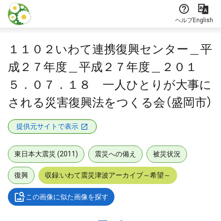
本文に飛ぶ
ヘルプ
English
１１０２いわて連携復興センター＿平
成２７年度＿平成２７年度＿２０１
５．０７．１８ 一人ひとりが大事に
される災害復興法をつくる会（盛岡市）
提供元サイトで表示
東日本大震災 (2011)
震災への備え
被災状況
復興
収録:いわて震災津波アーカイブ～希望～
この画像に似た画像を探す