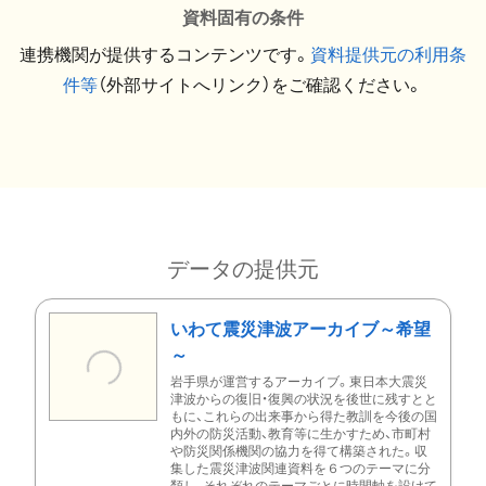
資料固有の条件
連携機関が提供するコンテンツです。
資料提供元の利用条
件等
（外部サイトへリンク）をご確認ください。
データの提供元
いわて震災津波アーカイブ～希望
～
岩手県が運営するアーカイブ。東日本大震災
津波からの復旧・復興の状況を後世に残すとと
もに、これらの出来事から得た教訓を今後の国
内外の防災活動、教育等に生かすため、市町村
や防災関係機関の協力を得て構築された。収
集した震災津波関連資料を６つのテーマに分