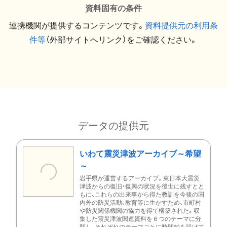
資料固有の条件
連携機関が提供するコンテンツです。
資料提供元の利用条
件等
（外部サイトへリンク）をご確認ください。
データの提供元
いわて震災津波アーカイブ～希望
～
岩手県が運営するアーカイブ。東日本大震災
津波からの復旧・復興の状況を後世に残すとと
もに、これらの出来事から得た教訓を今後の国
内外の防災活動、教育等に生かすため、市町村
や防災関係機関の協力を得て構築された。収
集した震災津波関連資料を６つのテーマに分