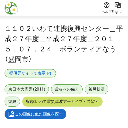
本文に飛ぶ
ヘルプ
English
１１０２いわて連携復興センター＿平
成２７年度＿平成２７年度＿２０１
５．０７．２４ ボランティアなう
（盛岡市）
提供元サイトで表示
東日本大震災 (2011)
震災への備え
被災状況
復興
収録:いわて震災津波アーカイブ～希望～
この画像に似た画像を探す