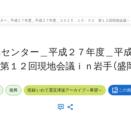
ター＿平成２７年度＿平成２７年度＿２０１５．１０．０２ 第１２回現地会議ｉｎ
興センター＿平成２７年度＿平
第１２回現地会議ｉｎ岩手（盛
復興
収録:いわて震災津波アーカイブ～希望～
この画