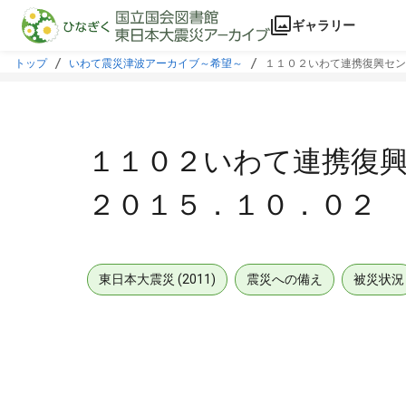
本文に飛ぶ
ギャラリー
トップ
いわて震災津波アーカイブ～希望～
１１０２いわて連携復興セン
１１０２いわて連携復
２０１５．１０．０２ 
東日本大震災 (2011)
震災への備え
被災状況