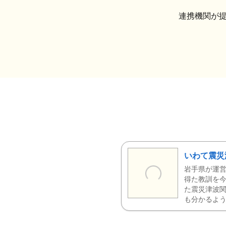
連携機関が
いわて震災
岩手県が運営
得た教訓を今
た震災津波
も分かるよう