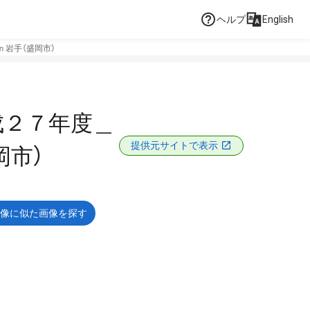
ヘルプ
English
岩手（盛岡市）
成２７年度＿
提供元サイトで表示
岡市）
像に似た画像を探す