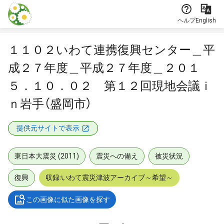
本文に飛ぶ
ヘルプ
English
１１０２いわて連携復興センター＿平
成２７年度＿平成２７年度＿２０１
５．１０．０２ 第１２回現地会議ｉ
ｎ岩手（盛岡市）
提供元サイトで表示
東日本大震災 (2011)
震災への備え
被災状況
復興
収録:いわて震災津波アーカイブ～希望～
この画像に似た画像を探す