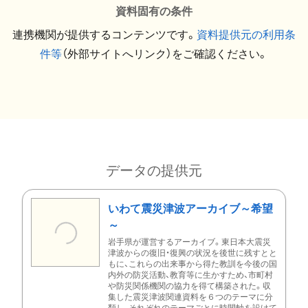
資料固有の条件
連携機関が提供するコンテンツです。
資料提供元の利用条
件等
（外部サイトへリンク）をご確認ください。
データの提供元
いわて震災津波アーカイブ～希望
～
岩手県が運営するアーカイブ。東日本大震災
津波からの復旧・復興の状況を後世に残すとと
もに、これらの出来事から得た教訓を今後の国
内外の防災活動、教育等に生かすため、市町村
や防災関係機関の協力を得て構築された。収
集した震災津波関連資料を６つのテーマに分