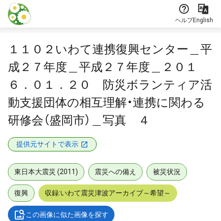
本文に飛ぶ
ヘルプ
English
１１０２いわて連携復興センター＿平
成２７年度＿平成２７年度＿２０１
６．０１．２０ 防災ボランティア活
動支援団体の相互理解・連携に関わる
研修会（盛岡市）＿写真 ４
提供元サイトで表示
東日本大震災 (2011)
震災への備え
被災状況
復興
収録:いわて震災津波アーカイブ～希望～
この画像に似た画像を探す