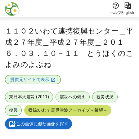
本文に飛ぶ
ヘルプ
English
１１０２いわて連携復興センター＿平
成２７年度＿平成２７年度＿２０１
６．０３．１０－１１ とうほくのこ
よみのよぶね
提供元サイトで表示
東日本大震災 (2011)
震災への備え
被災状況
復興
収録:いわて震災津波アーカイブ～希望～
この画像に似た画像を探す