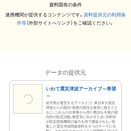
資料固有の条件
連携機関が提供するコンテンツです。
資料提供元の利用条
件等
（外部サイトへリンク）をご確認ください。
データの提供元
いわて震災津波アーカイブ～希望
～
岩手県が運営するアーカイブ。東日本大震災
津波からの復旧・復興の状況を後世に残すとと
もに、これらの出来事から得た教訓を今後の国
内外の防災活動、教育等に生かすため、市町村
や防災関係機関の協力を得て構築された。収
集した震災津波関連資料を６つのテーマに分