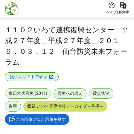
本文に飛ぶ
ヘルプ
English
１１０２いわて連携復興センター＿平
成２７年度＿平成２７年度＿２０１
６．０３．１２ 仙台防災未来フォー
ラム
提供元サイトで表示
東日本大震災 (2011)
震災への備え
被災状況
復興
収録:いわて震災津波アーカイブ～希望～
この画像に似た画像を探す