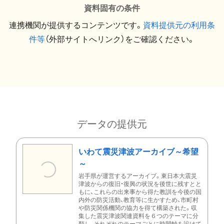
資料固有の条件
連携機関が提供するコンテンツです。
資料提供元の利用条
件等
（外部サイトへリンク）をご確認ください。
データの提供元
いわて震災津波アーカイブ～希望
～
岩手県が運営するアーカイブ。東日本大震災
津波からの復旧・復興の状況を後世に残すとと
もに、これらの出来事から得た教訓を今後の国
内外の防災活動、教育等に生かすため、市町村
や防災関係機関の協力を得て構築された。収
集した震災津波関連資料を６つのテーマに分