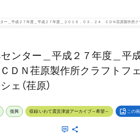
ター＿平成２７年度＿平成２７年度＿２０１６．０３．２４ ＣＤＮ荏原製作所クラ
興センター＿平成２７年度＿平
ＣＤＮ荏原製作所クラフトフェ
シェ（荏原）
復興
収録:いわて震災津波アーカイブ～希望～
この画