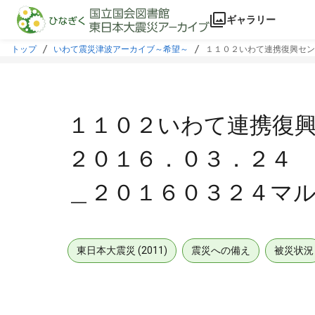
本文に飛ぶ
ギャラリー
トップ
いわて震災津波アーカイブ～希望～
１１０２いわて連携復興セン
１１０２いわて連携復
２０１６．０３．２４ 
＿２０１６０３２４マル
東日本大震災 (2011)
震災への備え
被災状況