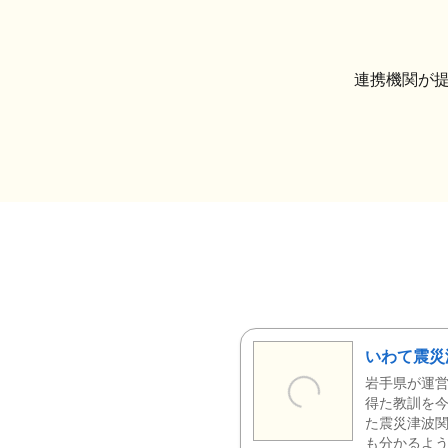
連携機関が
いわて震災
岩手県が運営
得た教訓を今
た震災津波
も分かるよう