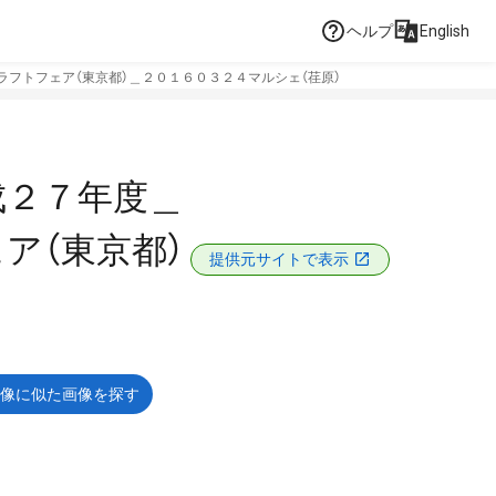
ヘルプ
English
フトフェア（東京都）＿２０１６０３２４マルシェ（荏原）
成２７年度＿
ア（東京都）
提供元サイトで表示
像に似た画像を探す