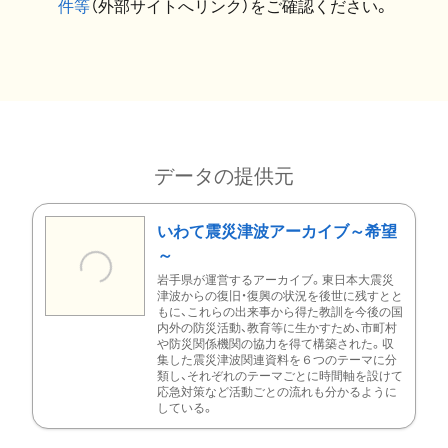
件等
（外部サイトへリンク）をご確認ください。
データの提供元
いわて震災津波アーカイブ～希望
～
岩手県が運営するアーカイブ。東日本大震災
津波からの復旧・復興の状況を後世に残すとと
もに、これらの出来事から得た教訓を今後の国
内外の防災活動、教育等に生かすため、市町村
や防災関係機関の協力を得て構築された。収
集した震災津波関連資料を６つのテーマに分
類し、それぞれのテーマごとに時間軸を設けて
応急対策など活動ごとの流れも分かるように
している。