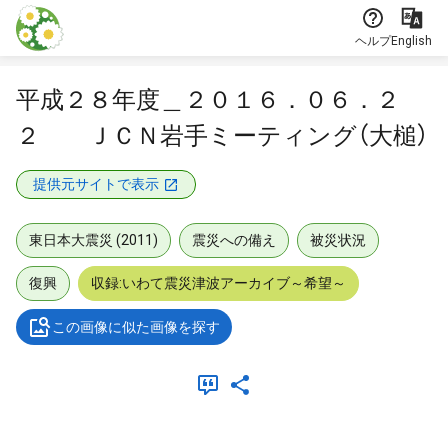
本文に飛ぶ
ヘルプ
English
平成２８年度＿２０１６．０６．２
２ ＪＣＮ岩手ミーティング（大槌）
提供元サイトで表示
東日本大震災 (2011)
震災への備え
被災状況
復興
収録:いわて震災津波アーカイブ～希望～
この画像に似た画像を探す