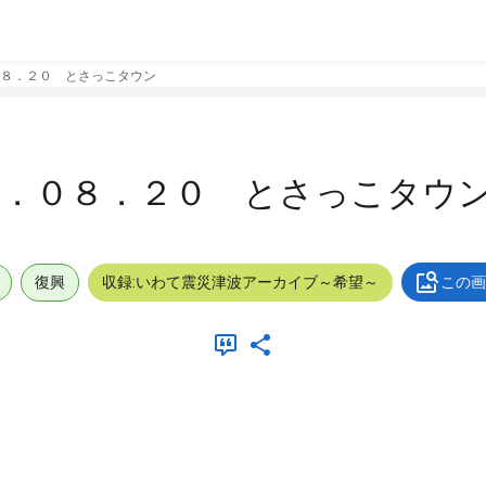
８．２０ とさっこタウン
６．０８．２０ とさっこタウ
復興
収録:いわて震災津波アーカイブ～希望～
この画