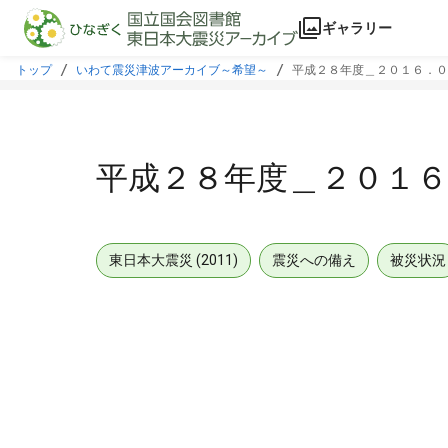
本文に飛ぶ
ギャラリー
トップ
いわて震災津波アーカイブ～希望～
平成２８年度＿２０１６．０
平成２８年度＿２０１
東日本大震災 (2011)
震災への備え
被災状況
メタデータ