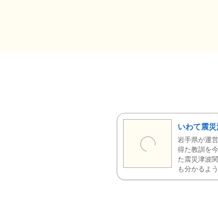
いわて震災
岩手県が運営
得た教訓を今
た震災津波
も分かるよう