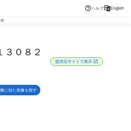
ヘルプ
English
公園
１３０８２
提供元サイトで表示
像に似た画像を探す