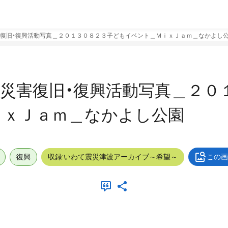
復旧・復興活動写真＿２０１３０８２３子どもイベント＿ＭｉｘＪａｍ＿なかよし
災害復旧・復興活動写真＿２０
ｉｘＪａｍ＿なかよし公園
復興
収録:いわて震災津波アーカイブ～希望～
この画