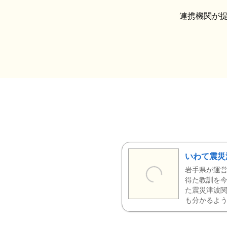
連携機関が
いわて震災
岩手県が運営
得た教訓を今
た震災津波
も分かるよう