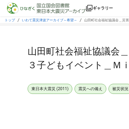
本文に飛ぶ
ギャラリー
トップ
いわて震災津波アーカイブ～希望～
山田町社会福祉協議会＿災害
山田町社会福祉協議会＿
３子どもイベント＿Ｍ
東日本大震災 (2011)
震災への備え
被災状況