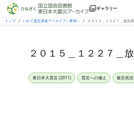
本文に飛ぶ
ギャラリー
トップ
いわて震災津波アーカイブ～希望～
２０１５＿１２２７＿放送局
２０１５＿１２２７＿放
東日本大震災 (2011)
震災への備え
被災状況
メタデータ