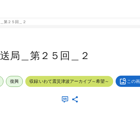
＿第２５回＿２
送局＿第２５回＿２
復興
収録:いわて震災津波アーカイブ～希望～
この画