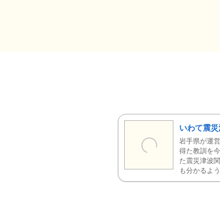
いわて震災
岩手県が運営
得た教訓を今
た震災津波
も分かるよう