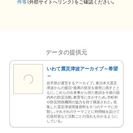
件等
（外部サイトへリンク）をご確認ください。
データの提供元
いわて震災津波アーカイブ～希望
～
岩手県が運営するアーカイブ。東日本大震災
津波からの復旧・復興の状況を後世に残すとと
もに、これらの出来事から得た教訓を今後の国
内外の防災活動、教育等に生かすため、市町村
や防災関係機関の協力を得て構築された。収
集した震災津波関連資料を６つのテーマに分
類し、それぞれのテーマごとに時間軸を設けて
応急対策など活動ごとの流れも分かるように
している。