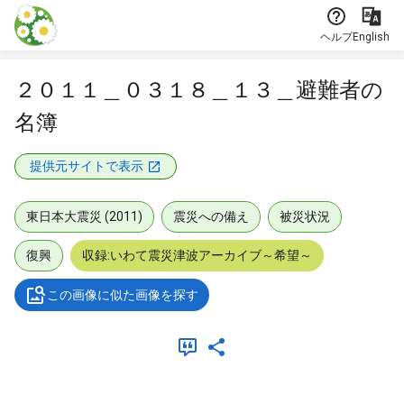
本文に飛ぶ
ヘルプ
English
２０１１＿０３１８＿１３＿避難者の
名簿
提供元サイトで表示
東日本大震災 (2011)
震災への備え
被災状況
復興
収録:いわて震災津波アーカイブ～希望～
この画像に似た画像を探す