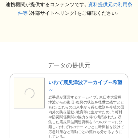
連携機関が提供するコンテンツです。
資料提供元の利用条
件等
（外部サイトへリンク）をご確認ください。
データの提供元
いわて震災津波アーカイブ～希望
～
岩手県が運営するアーカイブ。東日本大震災
津波からの復旧・復興の状況を後世に残すとと
もに、これらの出来事から得た教訓を今後の国
内外の防災活動、教育等に生かすため、市町村
や防災関係機関の協力を得て構築された。収
集した震災津波関連資料を６つのテーマに分
類し、それぞれのテーマごとに時間軸を設けて
応急対策など活動ごとの流れも分かるように
している。