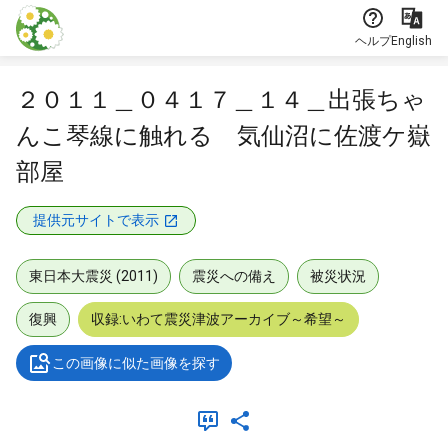
本文に飛ぶ
ヘルプ
English
２０１１＿０４１７＿１４＿出張ちゃ
んこ琴線に触れる 気仙沼に佐渡ケ嶽
部屋
提供元サイトで表示
東日本大震災 (2011)
震災への備え
被災状況
復興
収録:いわて震災津波アーカイブ～希望～
この画像に似た画像を探す