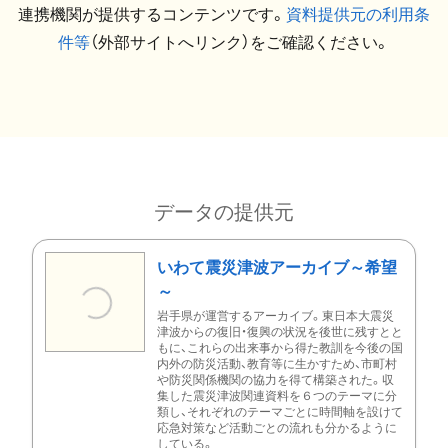
連携機関が提供するコンテンツです。
資料提供元の利用条
件等
（外部サイトへリンク）をご確認ください。
データの提供元
いわて震災津波アーカイブ～希望
～
岩手県が運営するアーカイブ。東日本大震災
津波からの復旧・復興の状況を後世に残すとと
もに、これらの出来事から得た教訓を今後の国
内外の防災活動、教育等に生かすため、市町村
や防災関係機関の協力を得て構築された。収
集した震災津波関連資料を６つのテーマに分
類し、それぞれのテーマごとに時間軸を設けて
応急対策など活動ごとの流れも分かるように
している。