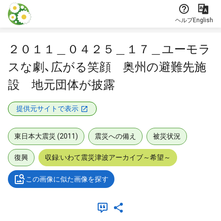
本文に飛ぶ
ヘルプ
English
２０１１＿０４２５＿１７＿ユーモラ
スな劇、広がる笑顔 奥州の避難先施
設 地元団体が披露
提供元サイトで表示
東日本大震災 (2011)
震災への備え
被災状況
復興
収録:いわて震災津波アーカイブ～希望～
この画像に似た画像を探す