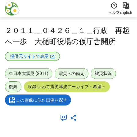
本文に飛ぶ
ヘルプ
English
２０１１＿０４２６＿１＿行政 再起
へ一歩 大槌町役場の仮庁舎開所
提供元サイトで表示
東日本大震災 (2011)
震災への備え
被災状況
復興
収録:いわて震災津波アーカイブ～希望～
この画像に似た画像を探す