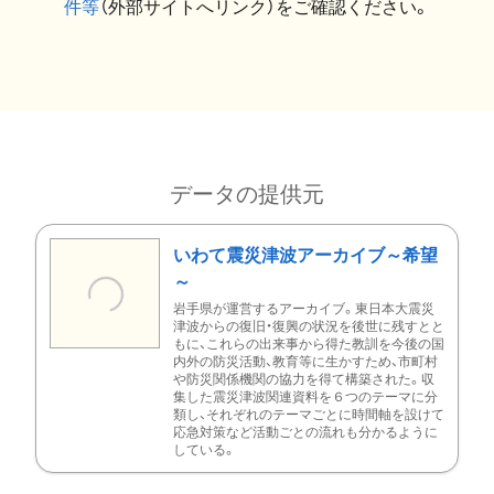
件等
（外部サイトへリンク）をご確認ください。
データの提供元
いわて震災津波アーカイブ～希望
～
岩手県が運営するアーカイブ。東日本大震災
津波からの復旧・復興の状況を後世に残すとと
もに、これらの出来事から得た教訓を今後の国
内外の防災活動、教育等に生かすため、市町村
や防災関係機関の協力を得て構築された。収
集した震災津波関連資料を６つのテーマに分
類し、それぞれのテーマごとに時間軸を設けて
応急対策など活動ごとの流れも分かるように
している。