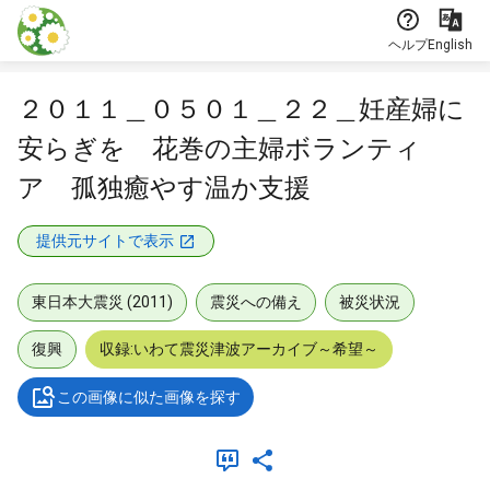
本文に飛ぶ
ヘルプ
English
２０１１＿０５０１＿２２＿妊産婦に
安らぎを 花巻の主婦ボランティ
ア 孤独癒やす温か支援
提供元サイトで表示
東日本大震災 (2011)
震災への備え
被災状況
復興
収録:いわて震災津波アーカイブ～希望～
この画像に似た画像を探す