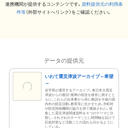
連携機関が提供するコンテンツです。
資料提供元の利用条
件等
（外部サイトへリンク）をご確認ください。
データの提供元
いわて震災津波アーカイブ～希望
～
岩手県が運営するアーカイブ。東日本大震災
津波からの復旧・復興の状況を後世に残すとと
もに、これらの出来事から得た教訓を今後の国
内外の防災活動、教育等に生かすため、市町村
や防災関係機関の協力を得て構築された。収
集した震災津波関連資料を６つのテーマに分
類し、それぞれのテーマごとに時間軸を設けて
応急対策など活動ごとの流れも分かるように
している。