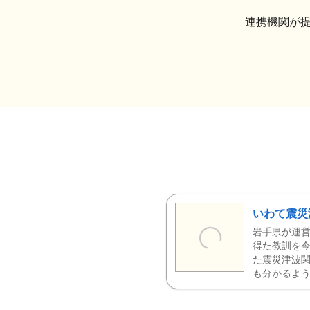
連携機関が
いわて震災
岩手県が運営
得た教訓を今
た震災津波
も分かるよう