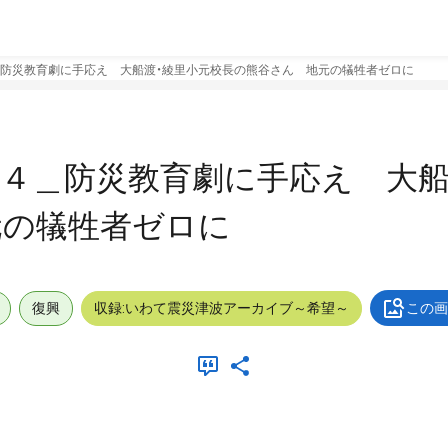
防災教育劇に手応え 大船渡・綾里小元校長の熊谷さん 地元の犠牲者ゼロに
４＿防災教育劇に手応え 大船
元の犠牲者ゼロに
復興
収録:いわて震災津波アーカイブ～希望～
この画