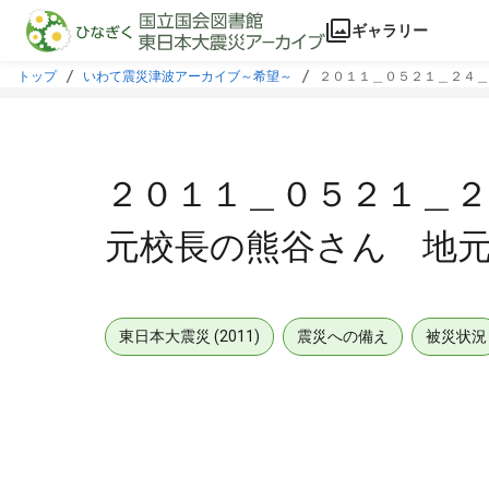
本文に飛ぶ
ギャラリー
トップ
いわて震災津波アーカイブ～希望～
２０１１＿０５２１＿２４＿
２０１１＿０５２１＿２
元校長の熊谷さん 地
東日本大震災 (2011)
震災への備え
被災状況