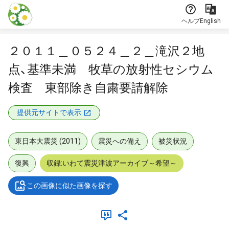
本文に飛ぶ
ヘルプ
English
２０１１＿０５２４＿２＿滝沢２地
点、基準未満 牧草の放射性セシウム
検査 東部除き自粛要請解除
提供元サイトで表示
東日本大震災 (2011)
震災への備え
被災状況
復興
収録:いわて震災津波アーカイブ～希望～
この画像に似た画像を探す