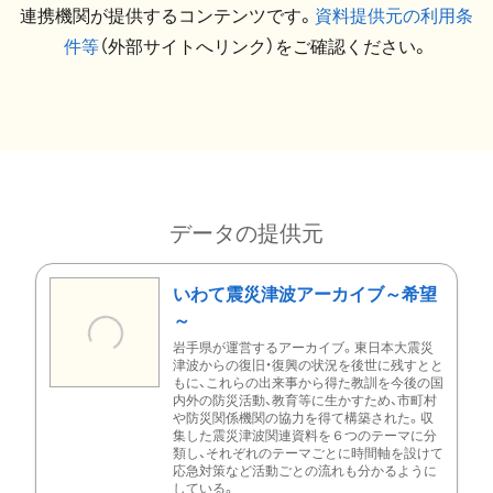
連携機関が提供するコンテンツです。
資料提供元の利用条
件等
（外部サイトへリンク）をご確認ください。
データの提供元
いわて震災津波アーカイブ～希望
～
岩手県が運営するアーカイブ。東日本大震災
津波からの復旧・復興の状況を後世に残すとと
もに、これらの出来事から得た教訓を今後の国
内外の防災活動、教育等に生かすため、市町村
や防災関係機関の協力を得て構築された。収
集した震災津波関連資料を６つのテーマに分
類し、それぞれのテーマごとに時間軸を設けて
応急対策など活動ごとの流れも分かるように
している。