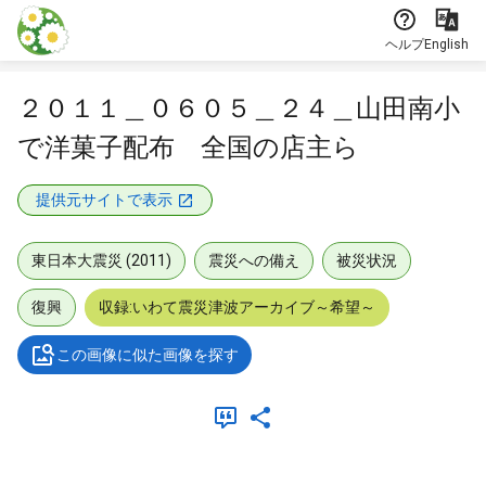
本文に飛ぶ
ヘルプ
English
２０１１＿０６０５＿２４＿山田南小
で洋菓子配布 全国の店主ら
提供元サイトで表示
東日本大震災 (2011)
震災への備え
被災状況
復興
収録:いわて震災津波アーカイブ～希望～
この画像に似た画像を探す