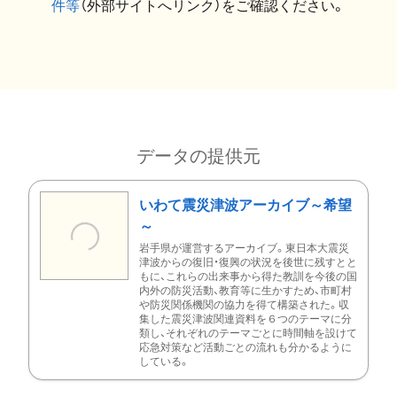
件等
（外部サイトへリンク）をご確認ください。
データの提供元
いわて震災津波アーカイブ～希望
～
岩手県が運営するアーカイブ。東日本大震災
津波からの復旧・復興の状況を後世に残すとと
もに、これらの出来事から得た教訓を今後の国
内外の防災活動、教育等に生かすため、市町村
や防災関係機関の協力を得て構築された。収
集した震災津波関連資料を６つのテーマに分
類し、それぞれのテーマごとに時間軸を設けて
応急対策など活動ごとの流れも分かるように
している。