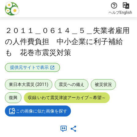
本文に飛ぶ
ヘルプ
English
２０１１＿０６１４＿５＿失業者雇用
の人件費負担 中小企業に利子補給
も 花巻市震災対策
提供元サイトで表示
東日本大震災 (2011)
震災への備え
被災状況
復興
収録:いわて震災津波アーカイブ～希望～
この画像に似た画像を探す