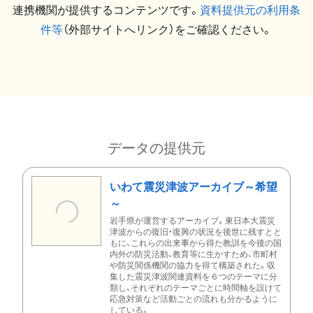
連携機関が提供するコンテンツです。
資料提供元の利用条
件等
（外部サイトへリンク）をご確認ください。
データの提供元
いわて震災津波アーカイブ～希望
～
岩手県が運営するアーカイブ。東日本大震災
津波からの復旧・復興の状況を後世に残すとと
もに、これらの出来事から得た教訓を今後の国
内外の防災活動、教育等に生かすため、市町村
や防災関係機関の協力を得て構築された。収
集した震災津波関連資料を６つのテーマに分
類し、それぞれのテーマごとに時間軸を設けて
応急対策など活動ごとの流れも分かるように
している。