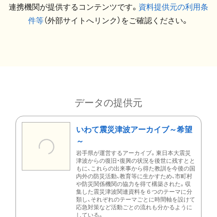
連携機関が提供するコンテンツです。
資料提供元の利用条
件等
（外部サイトへリンク）をご確認ください。
データの提供元
いわて震災津波アーカイブ～希望
～
岩手県が運営するアーカイブ。東日本大震災
津波からの復旧・復興の状況を後世に残すとと
もに、これらの出来事から得た教訓を今後の国
内外の防災活動、教育等に生かすため、市町村
や防災関係機関の協力を得て構築された。収
集した震災津波関連資料を６つのテーマに分
類し、それぞれのテーマごとに時間軸を設けて
応急対策など活動ごとの流れも分かるように
している。