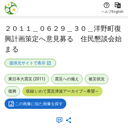
本文に飛ぶ
ヘルプ
English
２０１１＿０６２９＿３０＿洋野町復
興計画策定へ意見募る 住民懇談会始
まる
提供元サイトで表示
東日本大震災 (2011)
震災への備え
被災状況
復興
収録:いわて震災津波アーカイブ～希望～
この画像に似た画像を探す