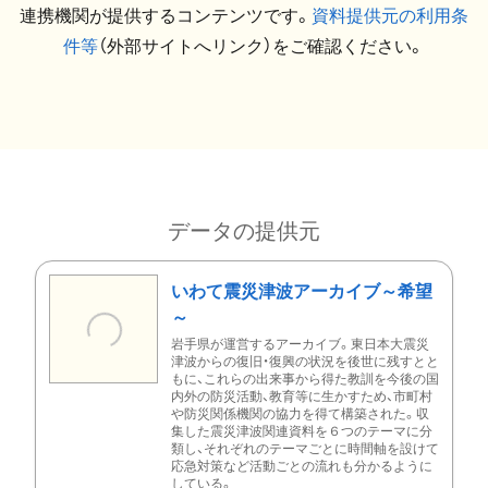
連携機関が提供するコンテンツです。
資料提供元の利用条
件等
（外部サイトへリンク）をご確認ください。
データの提供元
いわて震災津波アーカイブ～希望
～
岩手県が運営するアーカイブ。東日本大震災
津波からの復旧・復興の状況を後世に残すとと
もに、これらの出来事から得た教訓を今後の国
内外の防災活動、教育等に生かすため、市町村
や防災関係機関の協力を得て構築された。収
集した震災津波関連資料を６つのテーマに分
類し、それぞれのテーマごとに時間軸を設けて
応急対策など活動ごとの流れも分かるように
している。