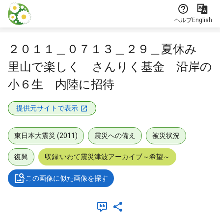
本文に飛ぶ
ヘルプ
English
２０１１＿０７１３＿２９＿夏休み
里山で楽しく さんりく基金 沿岸の
小６生 内陸に招待
提供元サイトで表示
東日本大震災 (2011)
震災への備え
被災状況
復興
収録:いわて震災津波アーカイブ～希望～
この画像に似た画像を探す