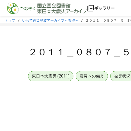
本文に飛ぶ
ギャラリー
トップ
いわて震災津波アーカイブ～希望～
２０１１＿０８０７＿５＿野
２０１１＿０８０７＿
東日本大震災 (2011)
震災への備え
被災状況
メタデータ