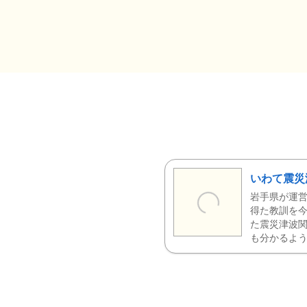
いわて震災
岩手県が運営
得た教訓を今
た震災津波
も分かるよう