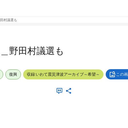
田村議選も
５＿野田村議選も
復興
収録:いわて震災津波アーカイブ～希望～
この画