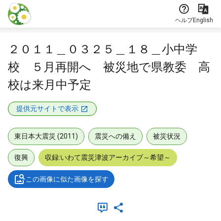
本文に飛ぶ
ヘルプ
English
２０１１＿０３２５＿１８＿小中学
校 ５月再開へ 被災地で県教委 高
校は来月中予定
提供元サイトで表示
東日本大震災 (2011)
震災への備え
被災状況
復興
収録:いわて震災津波アーカイブ～希望～
この画像に似た画像を探す