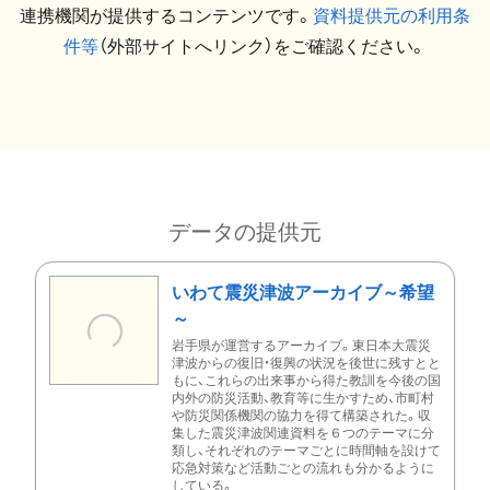
連携機関が提供するコンテンツです。
資料提供元の利用条
件等
（外部サイトへリンク）をご確認ください。
データの提供元
いわて震災津波アーカイブ～希望
～
岩手県が運営するアーカイブ。東日本大震災
津波からの復旧・復興の状況を後世に残すとと
もに、これらの出来事から得た教訓を今後の国
内外の防災活動、教育等に生かすため、市町村
や防災関係機関の協力を得て構築された。収
集した震災津波関連資料を６つのテーマに分
類し、それぞれのテーマごとに時間軸を設けて
応急対策など活動ごとの流れも分かるように
している。