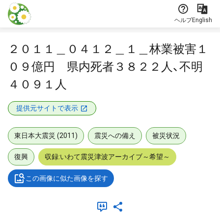
本文に飛ぶ
ヘルプ
English
２０１１＿０４１２＿１＿林業被害１
０９億円 県内死者３８２２人、不明
４０９１人
提供元サイトで表示
東日本大震災 (2011)
震災への備え
被災状況
復興
収録:いわて震災津波アーカイブ～希望～
この画像に似た画像を探す