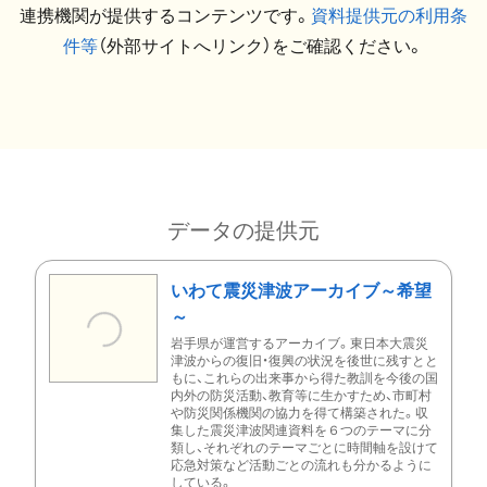
連携機関が提供するコンテンツです。
資料提供元の利用条
件等
（外部サイトへリンク）をご確認ください。
データの提供元
いわて震災津波アーカイブ～希望
～
岩手県が運営するアーカイブ。東日本大震災
津波からの復旧・復興の状況を後世に残すとと
もに、これらの出来事から得た教訓を今後の国
内外の防災活動、教育等に生かすため、市町村
や防災関係機関の協力を得て構築された。収
集した震災津波関連資料を６つのテーマに分
類し、それぞれのテーマごとに時間軸を設けて
応急対策など活動ごとの流れも分かるように
している。