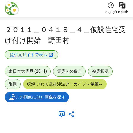
本文に飛ぶ
ヘルプ
English
２０１１＿０４１８＿４＿仮設住宅受
け付け開始 野田村
提供元サイトで表示
東日本大震災 (2011)
震災への備え
被災状況
復興
収録:いわて震災津波アーカイブ～希望～
この画像に似た画像を探す