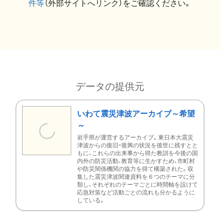
件等
（外部サイトへリンク）をご確認ください。
データの提供元
いわて震災津波アーカイブ～希望
～
岩手県が運営するアーカイブ。東日本大震災
津波からの復旧・復興の状況を後世に残すとと
もに、これらの出来事から得た教訓を今後の国
内外の防災活動、教育等に生かすため、市町村
や防災関係機関の協力を得て構築された。収
集した震災津波関連資料を６つのテーマに分
類し、それぞれのテーマごとに時間軸を設けて
応急対策など活動ごとの流れも分かるように
している。