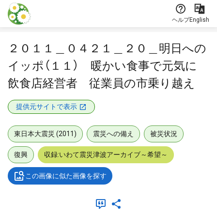
本文に飛ぶ
ヘルプ
English
２０１１＿０４２１＿２０＿明日への
イッポ（１１） 暖かい食事で元気に
飲食店経営者 従業員の市乗り越え
提供元サイトで表示
東日本大震災 (2011)
震災への備え
被災状況
復興
収録:いわて震災津波アーカイブ～希望～
この画像に似た画像を探す