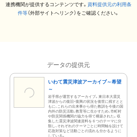
連携機関が提供するコンテンツです。
資料提供元の利用条
件等
（外部サイトへリンク）をご確認ください。
データの提供元
いわて震災津波アーカイブ～希望
～
岩手県が運営するアーカイブ。東日本大震災
津波からの復旧・復興の状況を後世に残すとと
もに、これらの出来事から得た教訓を今後の国
内外の防災活動、教育等に生かすため、市町村
や防災関係機関の協力を得て構築された。収
集した震災津波関連資料を６つのテーマに分
類し、それぞれのテーマごとに時間軸を設けて
応急対策など活動ごとの流れも分かるように
している。