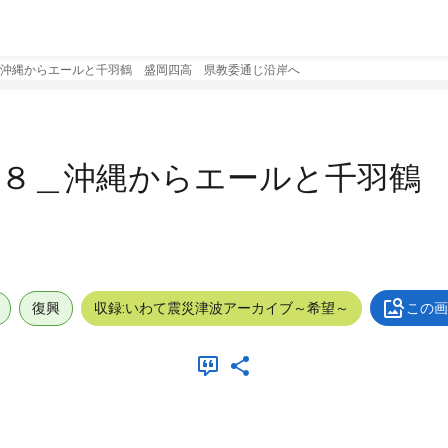
沖縄からエールと千羽鶴 盛岡四高 県教委通じ沿岸へ
１８＿沖縄からエールと千羽鶴
復興
収録:いわて震災津波アーカイブ～希望～
この画