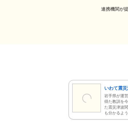
連携機関が
いわて震災
岩手県が運営
得た教訓を今
た震災津波
も分かるよう