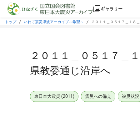
本文に飛ぶ
ギャラリー
トップ
いわて震災津波アーカイブ～希望～
２０１１＿０５１７＿１８＿
２０１１＿０５１７＿
県教委通じ沿岸へ
東日本大震災 (2011)
震災への備え
被災状況