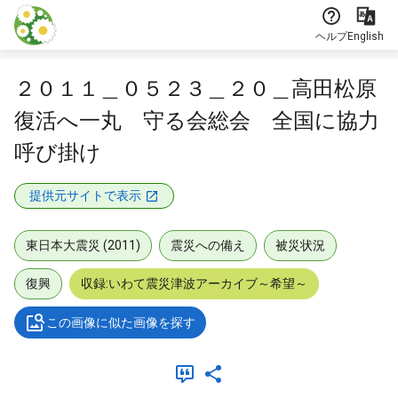
本文に飛ぶ
ヘルプ
English
２０１１＿０５２３＿２０＿高田松原
復活へ一丸 守る会総会 全国に協力
呼び掛け
提供元サイトで表示
東日本大震災 (2011)
震災への備え
被災状況
復興
収録:いわて震災津波アーカイブ～希望～
この画像に似た画像を探す