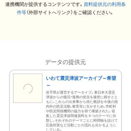
連携機関が提供するコンテンツです。
資料提供元の利用条
件等
（外部サイトへリンク）をご確認ください。
データの提供元
いわて震災津波アーカイブ～希望
～
岩手県が運営するアーカイブ。東日本大震災
津波からの復旧・復興の状況を後世に残すとと
もに、これらの出来事から得た教訓を今後の国
内外の防災活動、教育等に生かすため、市町村
や防災関係機関の協力を得て構築された。収
集した震災津波関連資料を６つのテーマに分
類し、それぞれのテーマごとに時間軸を設けて
応急対策など活動ごとの流れも分かるように
している。