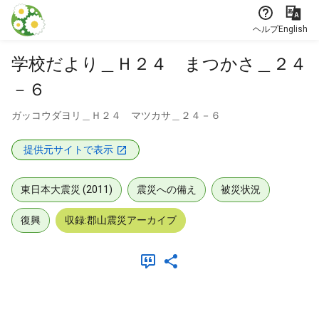
本文に飛ぶ
ヘルプ
English
学校だより＿Ｈ２４ まつかさ＿２４
－６
ガッコウダヨリ＿Ｈ２４ マツカサ＿２４－６
提供元サイトで表示
東日本大震災 (2011)
震災への備え
被災状況
復興
収録:郡山震災アーカイブ