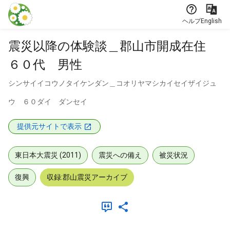
本文に飛ぶ
ヘルプ
English
震災以降の体験談＿郡山市開成在住
６０代 男性
シンサイイコウノタイケンダン＿コオリヤマシカイセイザイジュ
ウ ６０ダイ ダンセイ
提供元サイトで表示
東日本大震災 (2011)
震災への備え
被災状況
復興
収録:郡山震災アーカイブ