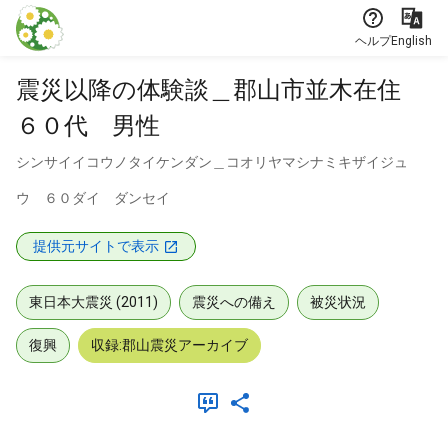
本文に飛ぶ
ヘルプ
English
震災以降の体験談＿郡山市並木在住
６０代 男性
シンサイイコウノタイケンダン＿コオリヤマシナミキザイジュ
ウ ６０ダイ ダンセイ
提供元サイトで表示
東日本大震災 (2011)
震災への備え
被災状況
復興
収録:郡山震災アーカイブ