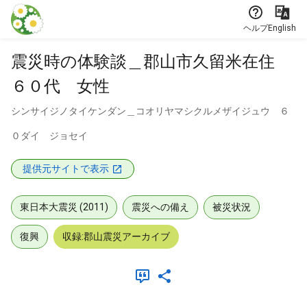
本文に飛ぶ
ヘルプ
English
震災時の体験談＿郡山市久留米在住
６０代 女性
シンサイジノタイケンダン＿コオリヤマシクルメザイジュウ ６
０ダイ ジョセイ
提供元サイトで表示
東日本大震災 (2011)
震災への備え
被災状況
復興
収録:郡山震災アーカイブ