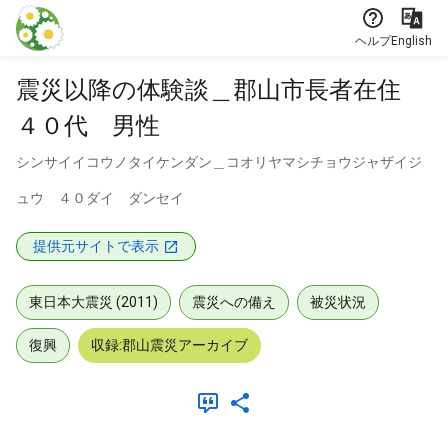
本文に飛ぶ
ヘルプ
English
震災以降の体験談＿郡山市長者在住
４０代 男性
シンサイイコウノタイケンダン＿コオリヤマシチョウジャザイジ
ュウ ４０ダイ ダンセイ
提供元サイトで表示
東日本大震災 (2011)
震災への備え
被災状況
復興
収録:郡山震災アーカイブ