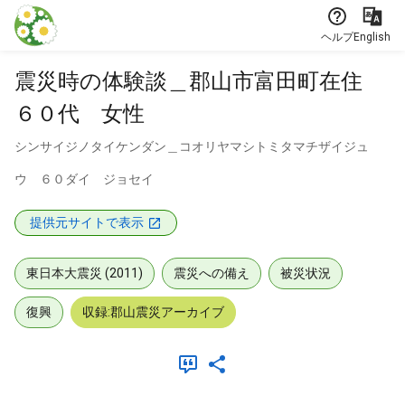
本文に飛ぶ
ヘルプ
English
震災時の体験談＿郡山市富田町在住
６０代 女性
シンサイジノタイケンダン＿コオリヤマシトミタマチザイジュ
ウ ６０ダイ ジョセイ
提供元サイトで表示
東日本大震災 (2011)
震災への備え
被災状況
復興
収録:郡山震災アーカイブ