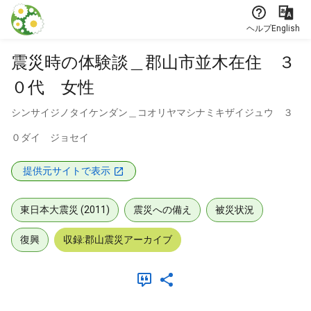
本文に飛ぶ
ヘルプ
English
震災時の体験談＿郡山市並木在住 ３
０代 女性
シンサイジノタイケンダン＿コオリヤマシナミキザイジュウ ３
０ダイ ジョセイ
提供元サイトで表示
東日本大震災 (2011)
震災への備え
被災状況
復興
収録:郡山震災アーカイブ