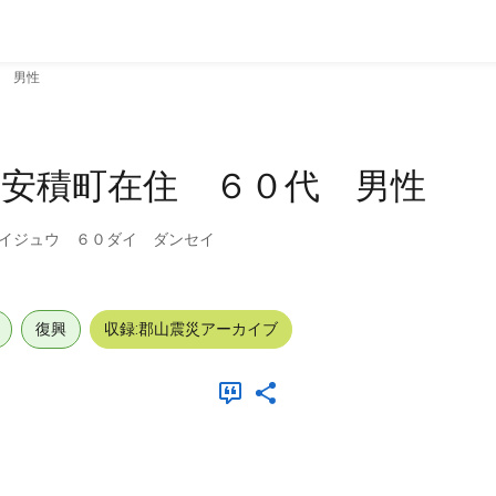
 男性
市安積町在住 ６０代 男性
イジュウ ６０ダイ ダンセイ
復興
収録:郡山震災アーカイブ