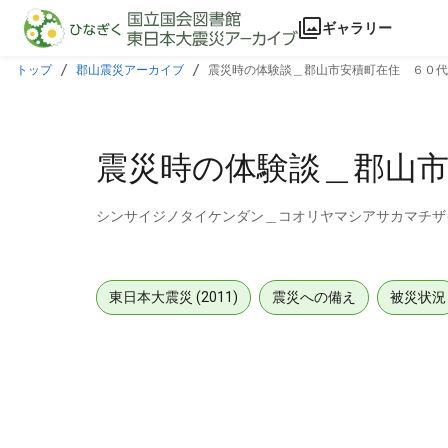
本文に飛ぶ
ギャラリー
トップ
郡山震災アーカイブ
震災時の体験談＿郡山市安積町在住 ６０代
震災時の体験談＿郡山
シンサイジノタイケンダン＿コオリヤマシアサカマチザ
東日本大震災 (2011)
震災への備え
被災状況