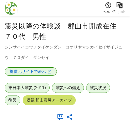
本文に飛ぶ
ヘルプ
English
震災以降の体験談＿郡山市開成在住
７０代 男性
シンサイイコウノタイケンダン＿コオリヤマシカイセイザイジュ
ウ ７０ダイ ダンセイ
提供元サイトで表示
東日本大震災 (2011)
震災への備え
被災状況
復興
収録:郡山震災アーカイブ