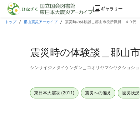
本文に飛ぶ
ギャラリー
トップ
郡山震災アーカイブ
震災時の体験談＿郡山市役所職員 ４０代 
震災時の体験談＿郡山
シンサイジノタイケンダン＿コオリヤマシヤクショショ
東日本大震災 (2011)
震災への備え
被災状況