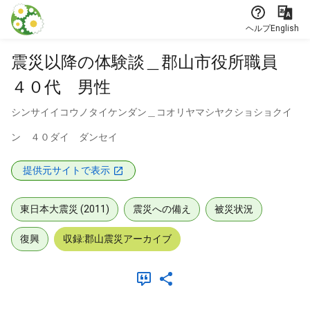
本文に飛ぶ
ヘルプ
English
震災以降の体験談＿郡山市役所職員
４０代 男性
シンサイイコウノタイケンダン＿コオリヤマシヤクショショクイ
ン ４０ダイ ダンセイ
提供元サイトで表示
東日本大震災 (2011)
震災への備え
被災状況
復興
収録:郡山震災アーカイブ