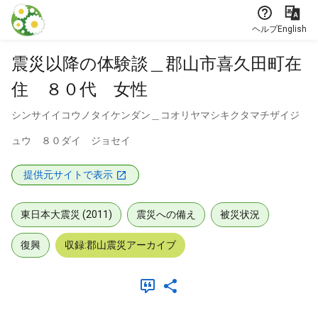
本文に飛ぶ
ヘルプ
English
震災以降の体験談＿郡山市喜久田町在
住 ８０代 女性
シンサイイコウノタイケンダン＿コオリヤマシキクタマチザイジ
ュウ ８０ダイ ジョセイ
提供元サイトで表示
東日本大震災 (2011)
震災への備え
被災状況
復興
収録:郡山震災アーカイブ