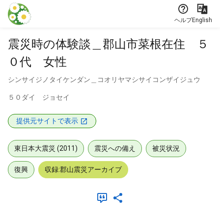
本文に飛ぶ
ヘルプ
English
震災時の体験談＿郡山市菜根在住 ５
０代 女性
シンサイジノタイケンダン＿コオリヤマシサイコンザイジュウ
５０ダイ ジョセイ
提供元サイトで表示
東日本大震災 (2011)
震災への備え
被災状況
復興
収録:郡山震災アーカイブ