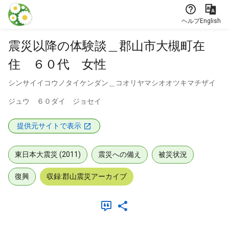
本文に飛ぶ
ヘルプ
English
震災以降の体験談＿郡山市大槻町在
住 ６０代 女性
シンサイイコウノタイケンダン＿コオリヤマシオオツキマチザイ
ジュウ ６０ダイ ジョセイ
提供元サイトで表示
東日本大震災 (2011)
震災への備え
被災状況
復興
収録:郡山震災アーカイブ